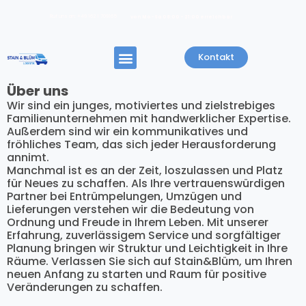
Ruf uns an: +49 162 1 709165
von Mo-Sa 08:00 - 21:00 erreichbar
Kontakt
Über uns
Wir sind ein junges, motiviertes und zielstrebiges
Familienunternehmen mit handwerklicher Expertise.
Außerdem sind wir ein kommunikatives und
fröhliches Team, das sich jeder Herausforderung
annimt.
Manchmal ist es an der Zeit, loszulassen und Platz
für Neues zu schaffen. Als Ihre vertrauenswürdigen
Partner bei Entrümpelungen, Umzügen und
Lieferungen verstehen wir die Bedeutung von
Ordnung und Freude in Ihrem Leben. Mit unserer
Erfahrung, zuverlässigem Service und sorgfältiger
Planung bringen wir Struktur und Leichtigkeit in Ihre
Räume. Verlassen Sie sich auf Stain&Blüm, um Ihren
neuen Anfang zu starten und Raum für positive
Veränderungen zu schaffen.